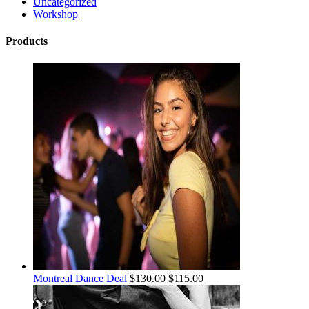
Uncategorized
Workshop
Products
Montreal Dance Deal
$
130.00
$
115.00