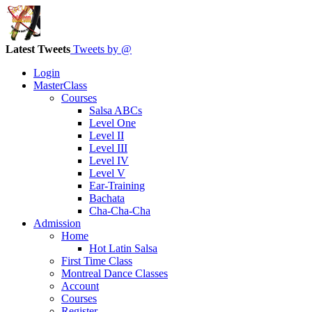
Latest Tweets
Tweets by @
Login
MasterClass
Courses
Salsa ABCs
Level One
Level II
Level III
Level IV
Level V
Ear-Training
Bachata
Cha-Cha-Cha
Admission
Home
Hot Latin Salsa
First Time Class
Montreal Dance Classes
Account
Courses
Register