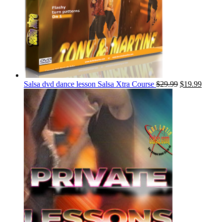
Salsa dvd dance lesson Salsa Xtra Course
$
29.99
$
19.99