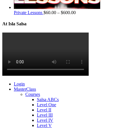
Private Lessons
$
60.00
–
$
600.00
At Isla Salsa
Login
MasterClass
Courses
Salsa ABCs
Level One
Level II
Level III
Level IV
Level V