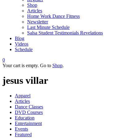
Shop
Articles
Home Work Dance Fitness
Newsletter
Last Minute Schedule
Salsa Student Testimonials Revelations
Blog
Videos
Schedule
0
Your cart is empty. Go to
Shop
.
jesus villar
Apparel
Articles
Dance Classes
DVD Courses
Education
Entertainment
Events
Featured