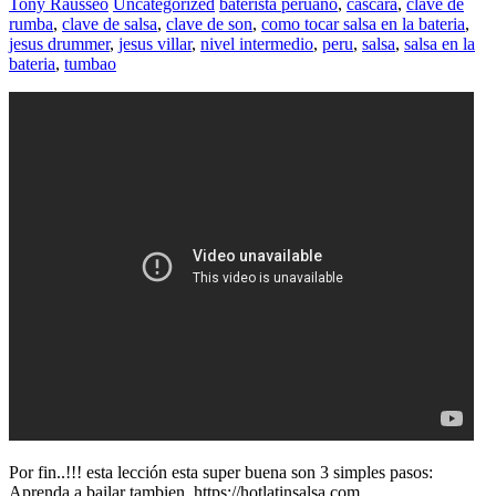
Tony Rausseo
Uncategorized
baterista peruano
,
cascara
,
clave de
rumba
,
clave de salsa
,
clave de son
,
como tocar salsa en la bateria
,
jesus drummer
,
jesus villar
,
nivel intermedio
,
peru
,
salsa
,
salsa en la
bateria
,
tumbao
Por fin..!!! esta lección esta super buena son 3 simples pasos:
Aprenda a bailar tambien. https://hotlatinsalsa.com.