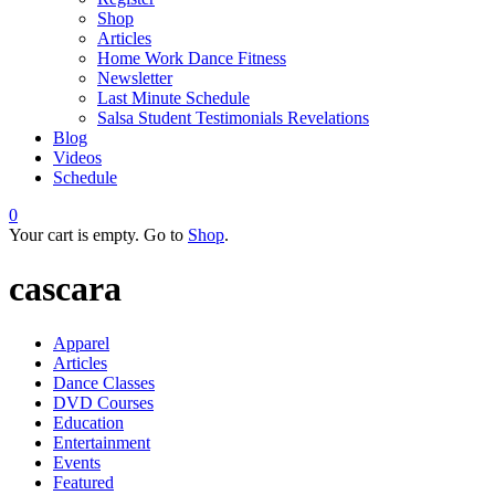
Shop
Articles
Home Work Dance Fitness
Newsletter
Last Minute Schedule
Salsa Student Testimonials Revelations
Blog
Videos
Schedule
0
Your cart is empty. Go to
Shop
.
cascara
Apparel
Articles
Dance Classes
DVD Courses
Education
Entertainment
Events
Featured