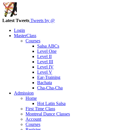
Latest Tweets
Tweets by @
Login
MasterClass
Courses
Salsa ABCs
Level One
Level II
Level III
Level IV
Level V
Ear-Training
Bachata
Cha-Cha-Cha
Admission
Home
Hot Latin Salsa
First Time Class
Montreal Dance Classes
Account
Courses
Register