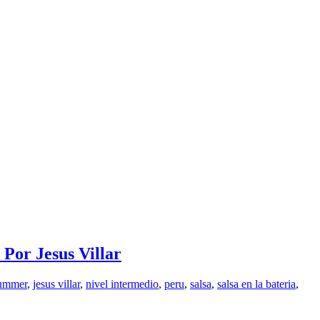
r Jesus Villar
rummer
,
jesus villar
,
nivel intermedio
,
peru
,
salsa
,
salsa en la bateria
,