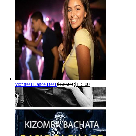
Montreal Dance Deal
$
130.00
$
115.00