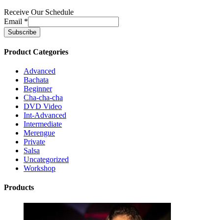
Receive Our Schedule
Email
*
Product Categories
Advanced
Bachata
Beginner
Cha-cha-cha
DVD Video
Int-Advanced
Intermediate
Merengue
Private
Salsa
Uncategorized
Workshop
Products