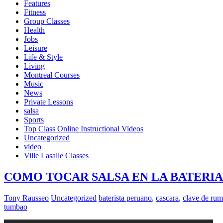
Features
Fitness
Group Classes
Health
Jobs
Leisure
Life & Style
Living
Montreal Courses
Music
News
Private Lessons
salsa
Sports
Top Class Online Instructional Videos
Uncategorized
video
Ville Lasalle Classes
COMO TOCAR SALSA EN LA BATERIA/ Ni
Tony Rausseo
Uncategorized
baterista peruano
,
cascara
,
clave de ru
tumbao