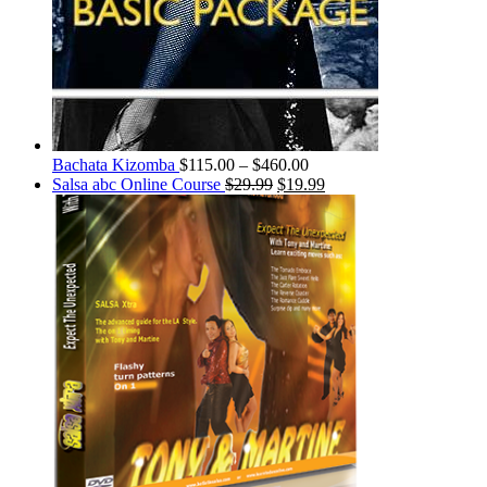
Bachata Kizomba
$
115.00
–
$
460.00
Salsa abc Online Course
$
29.99
$
19.99