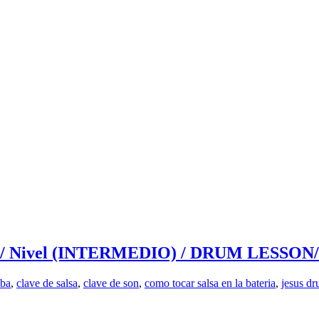
vel (INTERMEDIO) / DRUM LESSON/ Po
mba
,
clave de salsa
,
clave de son
,
como tocar salsa en la bateria
,
jesus d