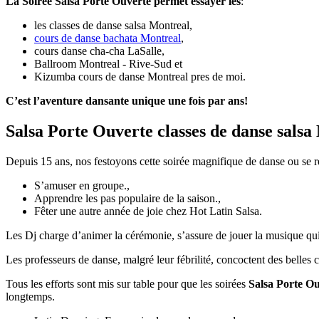
La Soiree Salsa Porte Ouverte permet essayer les
:
les classes de danse salsa Montreal,
cours de danse bachata Montreal
,
cours danse cha-cha LaSalle,
Ballroom Montreal - Rive-Sud et
Kizumba cours de danse Montreal pres de moi.
C’est l’aventure dansante unique une fois par ans!
Salsa Porte Ouverte classes de danse salsa
Depuis 15 ans, nos festoyons cette soirée magnifique de danse ou se 
S’amuser en groupe.,
Apprendre les pas populaire de la saison.,
Fêter une autre année de joie chez Hot Latin Salsa.
Les Dj charge d’animer la cérémonie, s’assure de jouer la musique qui 
Les professeurs de danse, malgré leur fébrilité, concoctent des belle
Tous les efforts sont mis sur table pour que les soirées
Salsa Porte O
longtemps.