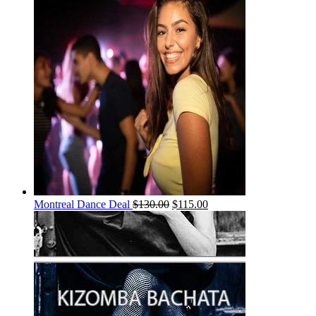
Montreal Dance Deal
$
130.00
$
115.00