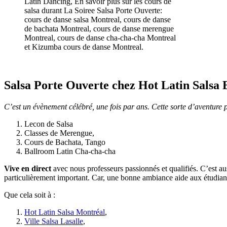
Latin Dancing, En savoir plus sur les cours de
salsa durant La Soiree Salsa Porte Ouverte:
cours de danse salsa Montreal, cours de danse
de bachata Montreal, cours de danse merengue
Montreal, cours de danse cha-cha-cha Montreal
et Kizumba cours de danse Montreal.
Salsa Porte Ouverte
chez Hot Latin Salsa 
C’est un évènement célébré, une fois par ans. Cette sorte d’aventure 
Lecon de Salsa
Classes de Merengue,
Cours de Bachata, Tango
Ballroom Latin Cha-cha-cha
Vive en direct
avec nous professeurs passionnés et qualifiés. C’est au
particulièrement important. Car, une bonne ambiance aide aux étudia
Que cela soit à :
Hot Latin Salsa Montréal
,
Ville Salsa Lasalle
,