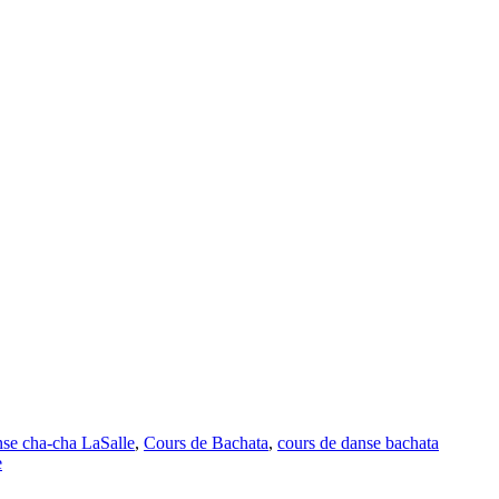
nse cha-cha LaSalle
,
Cours de Bachata
,
cours de danse bachata
e