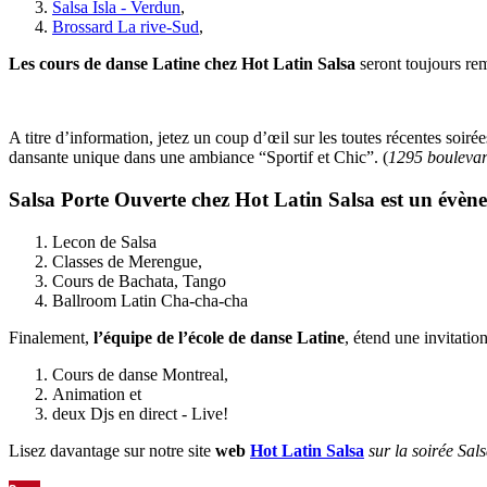
Salsa Isla - Verdun
,
Brossard La rive-Sud
,
Les cours de danse Latine chez Hot Latin Salsa
seront toujours rem
A titre d’information, jetez un coup d’œil sur les toutes récentes soir
dansante unique dans une ambiance “Sportif et Chic”. (
1295 boulevar
Salsa Porte Ouverte
chez Hot Latin Salsa est un évènem
Lecon de Salsa
Classes de Merengue,
Cours de Bachata, Tango
Ballroom Latin Cha-cha-cha
Finalement,
l’équipe de l’école de danse Latine
, étend une invitatio
Cours de danse Montreal,
Animation et
deux Djs en direct - Live!
Lisez davantage sur notre site
web
Hot Latin Salsa
sur la soirée Sal