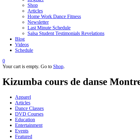
Shop
Articles
Home Work Dance Fitness
Newsletter
Last Minute Schedule
Salsa Student Testimonials Revelations
Blog
Videos
Schedule
0
Your cart is empty. Go to
Shop
.
Kizumba cours de danse Montre
Apparel
Articles
Dance Classes
DVD Courses
Education
Entertainment
Events
Featured