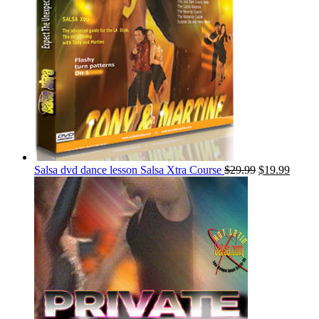
Salsa dvd dance lesson Salsa Xtra Course
$
29.99
$
19.99