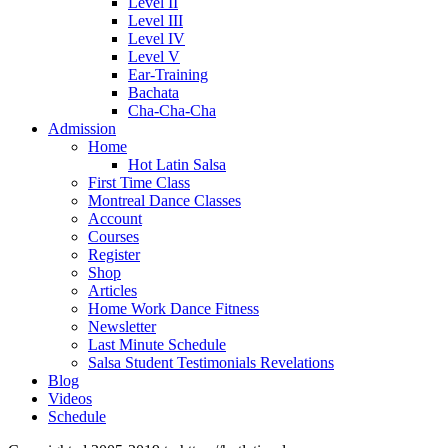
Level II
Level III
Level IV
Level V
Ear-Training
Bachata
Cha-Cha-Cha
Admission
Home
Hot Latin Salsa
First Time Class
Montreal Dance Classes
Account
Courses
Register
Shop
Articles
Home Work Dance Fitness
Newsletter
Last Minute Schedule
Salsa Student Testimonials Revelations
Blog
Videos
Schedule