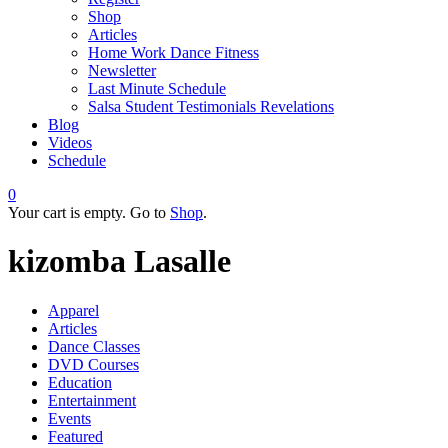
Shop
Articles
Home Work Dance Fitness
Newsletter
Last Minute Schedule
Salsa Student Testimonials Revelations
Blog
Videos
Schedule
0
Your cart is empty. Go to
Shop
.
kizomba Lasalle
Apparel
Articles
Dance Classes
DVD Courses
Education
Entertainment
Events
Featured