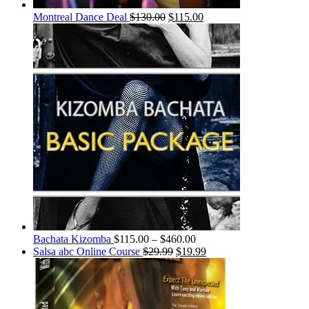
Montreal Dance Deal
$
130.00
$
115.00
Bachata Kizomba
$
115.00
–
$
460.00
Salsa abc Online Course
$
29.99
$
19.99