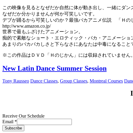
この映像を見るとなぜだか自然に体が動き出し、一緒にダン
なぜだか分かりませんが何か可笑しいです。
デブが踊るから可笑しいのか？最強バカアニメ伝説 「Ｈの
http://www.amazon.co.jp/
世界で最もふざけたアニメーション。
痴的で素敵なショート・エロティック・バカ・アニメーショ
あまりのバカバカしさと下らなさにあなたは中毒になること
※この作品はＤＶＤ「Ｈのじかん」には収録されていません
New Latin Dance Summer Session
Tony Rausseo
Dance Classes
,
Group Classes
,
Montreal Courses
Danc
Receive Our Schedule
Email
*