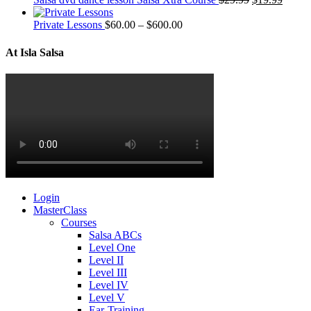
Private Lessons
$
60.00
–
$
600.00
At Isla Salsa
Login
MasterClass
Courses
Salsa ABCs
Level One
Level II
Level III
Level IV
Level V
Ear-Training