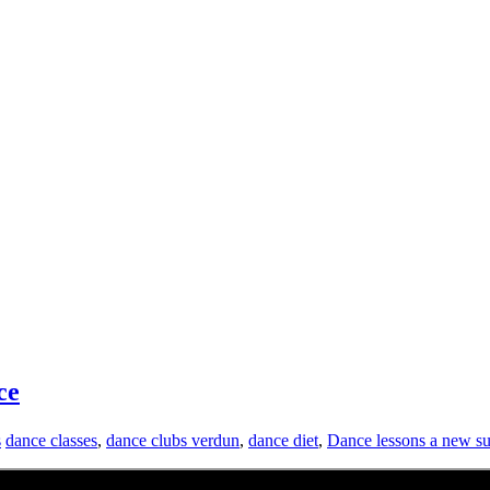
ce
s
dance classes
,
dance clubs verdun
,
dance diet
,
Dance lessons a new s