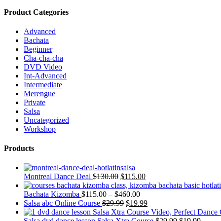
Product Categories
Advanced
Bachata
Beginner
Cha-cha-cha
DVD Video
Int-Advanced
Intermediate
Merengue
Private
Salsa
Uncategorized
Workshop
Products
Montreal Dance Deal
$
130.00
$
115.00
Bachata Kizomba
$
115.00
–
$
460.00
Salsa abc Online Course
$
29.99
$
19.99
Salsa dvd dance lesson Salsa Xtra Course
$
29.99
$
19.99