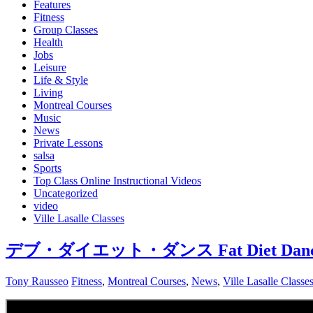
Features
Fitness
Group Classes
Health
Jobs
Leisure
Life & Style
Living
Montreal Courses
Music
News
Private Lessons
salsa
Sports
Top Class Online Instructional Videos
Uncategorized
video
Ville Lasalle Classes
デブ・ダイエット・ダンス Fat Diet Dan
Tony Rausseo
Fitness
,
Montreal Courses
,
News
,
Ville Lasalle Classe