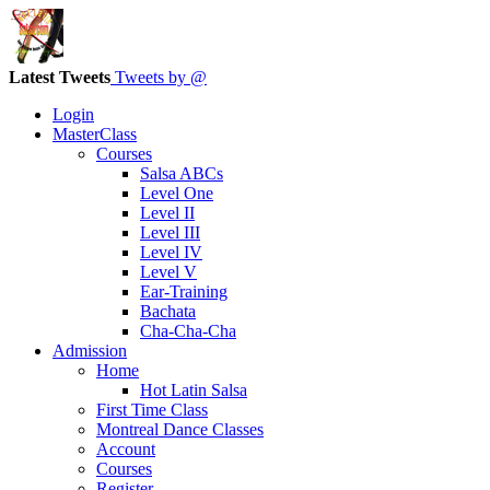
Latest Tweets
Tweets by @
Login
MasterClass
Courses
Salsa ABCs
Level One
Level II
Level III
Level IV
Level V
Ear-Training
Bachata
Cha-Cha-Cha
Admission
Home
Hot Latin Salsa
First Time Class
Montreal Dance Classes
Account
Courses
Register