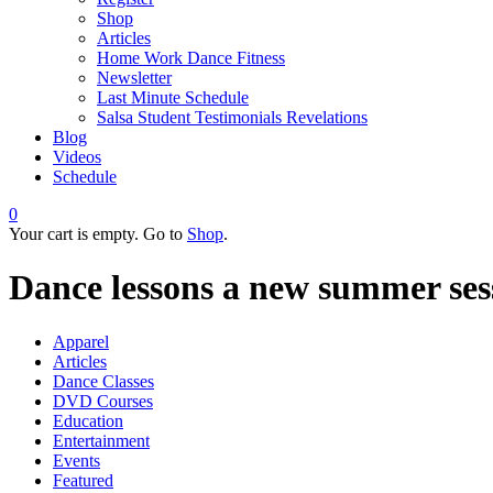
Shop
Articles
Home Work Dance Fitness
Newsletter
Last Minute Schedule
Salsa Student Testimonials Revelations
Blog
Videos
Schedule
0
Your cart is empty. Go to
Shop
.
Dance lessons a new summer ses
Apparel
Articles
Dance Classes
DVD Courses
Education
Entertainment
Events
Featured