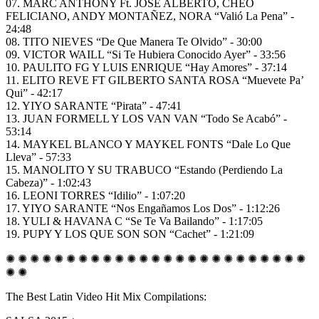
07. MARC ANTHONY Ft. JOSE ALBERTO, CHEO
FELICIANO, ANDY MONTAÑEZ, NORA “Valió La Pena” -
24:48
08. TITO NIEVES “De Que Manera Te Olvido” - 30:00
09. VICTOR WAILL “Si Te Hubiera Conocido Ayer” - 33:56
10. PAULITO FG Y LUIS ENRIQUE “Hay Amores” - 37:14
11. ELITO REVE FT GILBERTO SANTA ROSA “Muevete Pa’
Qui” - 42:17
12. YIYO SARANTE “Pirata” - 47:41
13. JUAN FORMELL Y LOS VAN VAN “Todo Se Acabó” -
53:14
14. MAYKEL BLANCO Y MAYKEL FONTS “Dale Lo Que
Lleva” - 57:33
15. MANOLITO Y SU TRABUCO “Estando (Perdiendo La
Cabeza)” - 1:02:43
16. LEONI TORRES “Idilio” - 1:07:20
17. YIYO SARANTE “Nos Engañamos Los Dos” - 1:12:26
18. YULI & HAVANA C “Se Te Va Bailando” - 1:17:05
19. PUPY Y LOS QUE SON SON “Cachet” - 1:21:09
✺ ✺ ✺ ✺ ✺ ✺ ✺ ✺ ✺ ✺ ✺ ✺ ✺ ✺ ✺ ✺ ✺ ✺ ✺ ✺ ✺ ✺ ✺ ✺ ✺
✺ ✺
The Best Latin Video Hit Mix Compilations: