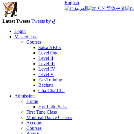
English
العربية
简体中文
Latest Tweets
Tweets by @
Login
MasterClass
Courses
Salsa ABCs
Level One
Level II
Level III
Level IV
Level V
Ear-Training
Bachata
Cha-Cha-Cha
Admission
Home
Hot Latin Salsa
First Time Class
Montreal Dance Classes
Account
Courses
Register