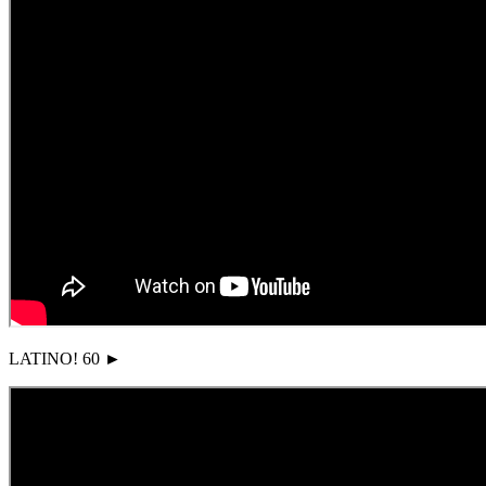
LATINO! 60 ►