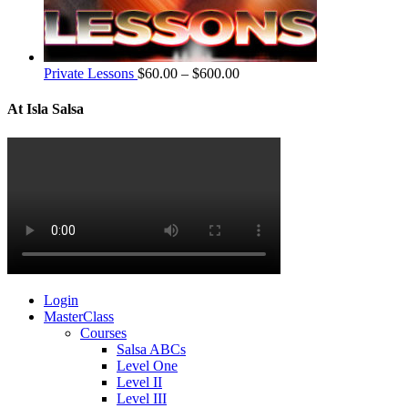
Private Lessons
$
60.00
–
$
600.00
At Isla Salsa
Login
MasterClass
Courses
Salsa ABCs
Level One
Level II
Level III