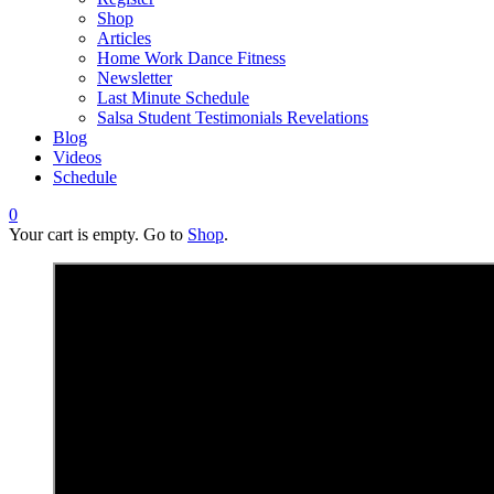
Shop
Articles
Home Work Dance Fitness
Newsletter
Last Minute Schedule
Salsa Student Testimonials Revelations
Blog
Videos
Schedule
0
Your cart is empty. Go to
Shop
.