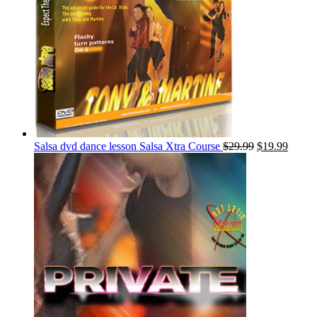
Salsa dvd dance lesson Salsa Xtra Course
$
29.99
$
19.99