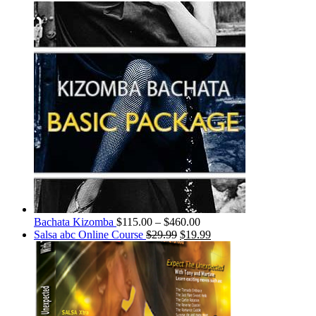
Bachata Kizomba
$
115.00
–
$
460.00
Salsa abc Online Course
$
29.99
$
19.99