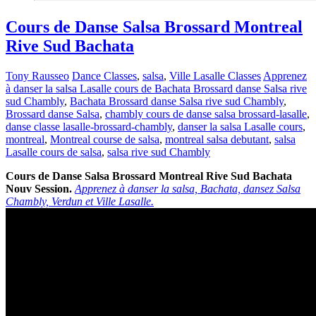
Cours de Danse Salsa Brossard Montreal
Rive Sud Bachata
Tony Rausseo
Dance Classes
,
salsa
,
Ville Lasalle Classes
Apprenez
à danser la salsa Lasalle cours de Bachata Brossard danse Salsa rive
sud Chambly
,
Bachata Brossard danse Salsa rive sud Chambly
,
Brossard danse Salsa
,
chambly cours de danse salsa brossard-lasalle
,
danse classe lasalle-brossard-chambly
,
danser la salsa Lasalle cours
,
montreal
,
Montreal course de salsa
,
montreal salsa debutant
,
salsa
Lasalle cours de salsa
,
salsa rive sud Chambly
Cours de Danse Salsa Brossard Montreal Rive Sud Bachata
Nouv Session.
Apprenez à danser la salsa, Bachata, dansez Salsa
Chambly, Verdun et Ville Lasalle.