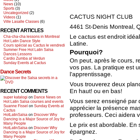
News
(10)
Sports
(3)
Uncategorized
(2)
CACTUS NIGHT CLUB
Videos
(1)
Ville Lasalle Classes
(6)
4461 St-Denis Montreal, Q
RECENT ARTICLES
Le cactus est endroit idé
Cha-cha-cha lessons in Montreal
Hot Latin Dance Style
Latine.
Cours spécial au Cactus le vendredi
Summer Free Hot Latin Salsa
Pourquoi?
Dances Lessons
Cardio Zumba at Verdun
On peut, après le cours, r
Sunday Events at Cactus
vos pas. La pratique est u
Dance Secrets
l’apprentissage.
Vous trouverez deux planc
En haut! ou en bas!
RECENT COMMENTS
super katalogi
on
Dance News on
Vous serez enseigné par 
Hot Latin Salsa courses and events
Suanne Fissel
on
Sunday Events at
apprécier la présence mas
Cactus
professeurs. Ceci aidera v
HotLatinSalsa
on
Discover Why
Dancing is a Major Source of Joy for
Many People
Le prix est abordable. En 
HotLatinSalsa
on
Discover Why
épargnez.
Dancing is a Major Source of Joy for
Many People