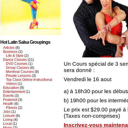
Hot Latin Salsa Groupings
Articles
(8)
Business
(2)
Life & Style
(2)
Dance Classes
(21)
Un Cours spécial de 3 se
DVD Courses
(1)
Group Classes
(6)
sera donné :
Montreal Courses
(9)
Private Lessons
(3)
Vendredi le 16 aout
Top Class Online Instructional
Videos
(1)
Education
(9)
a) à 18h30 pour les début
Entertainment
(1)
Events
(3)
b) 19h00 pour les interméd
Featured
(3)
Health
(6)
Fitness
(2)
Le prix est $29.00 payé à
Jobs
(1)
(Taxes non-comprises)
Leisure
(6)
Living
(4)
Local
(1)
Inscrivez-vous maintena
Music
(2)