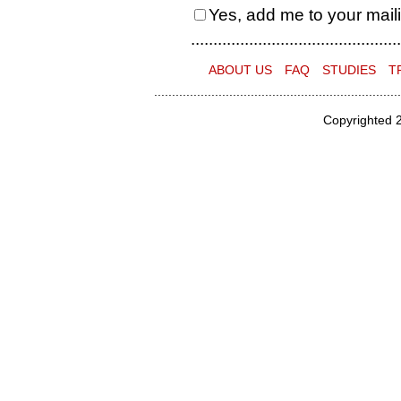
Yes, add me to your mailin
...............................................
ABOUT US
FAQ
STUDIES
T
.....................................................................
Copyrighted 2