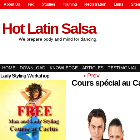
About Us
Faq
Studies
Training
Registration
Links
Site
Hot Latin Salsa
We prepare body and mind for dancing.
HOME
DOWNLOAD
KNOWLEDGE
ARTICLES
TESTIMONIAL
‹ Prev
Lady Styling Workshop
Cours spécial au C