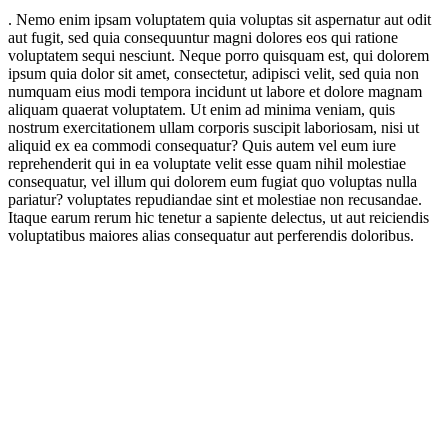
. Nemo enim ipsam voluptatem quia voluptas sit aspernatur aut odit
aut fugit, sed quia consequuntur magni dolores eos qui ratione
voluptatem sequi nesciunt. Neque porro quisquam est, qui dolorem
ipsum quia dolor sit amet, consectetur, adipisci velit, sed quia non
numquam eius modi tempora incidunt ut labore et dolore magnam
aliquam quaerat voluptatem. Ut enim ad minima veniam, quis
nostrum exercitationem ullam corporis suscipit laboriosam, nisi ut
aliquid ex ea commodi consequatur? Quis autem vel eum iure
reprehenderit qui in ea voluptate velit esse quam nihil molestiae
consequatur, vel illum qui dolorem eum fugiat quo voluptas nulla
pariatur? voluptates repudiandae sint et molestiae non recusandae.
Itaque earum rerum hic tenetur a sapiente delectus, ut aut reiciendis
voluptatibus maiores alias consequatur aut perferendis doloribus.