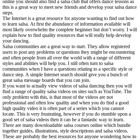
online you should also find a salsa club that offers dance lessons as
this is a great way to meet new friends and develop your salsa dance
steps.
The Internet is a great resource for anyone wanting to find out how
to learn salsa. At first the abundance of information available will
most likely overwhelm the complete beginner but don’t worry. I will
explain how to find quality resources that will really help develop
your dancing.
Salsa communities are a great way to start. They allow registered
users to post any problems or questions they might be encountering
and often people from all over the world with a range of different
styles and abilities will help you. I still often turn to salsa
communities when I have a questions relating to a specific style or
dance step. A simple Internet search should give you a bunch of
great salsa message boards that you can join.
If you want to actually view videos of salsa dancing then you will
find a range of quality salsa videos on sites such as YouTube. The
only problem with this, is that most of the videos are not
professional and often low quality and when you do find a good
high quality video it is often part of a series which you cannot
locate. This is very frustrating, however if you do stumble upon a
good set of salsa videos then it can be a fantastic way to learn.
There are many downloadable salsa courses online which bundle
together guides, illustrations, style descriptions and salsa videos.
These are probably the best resources for anyone wondering how to