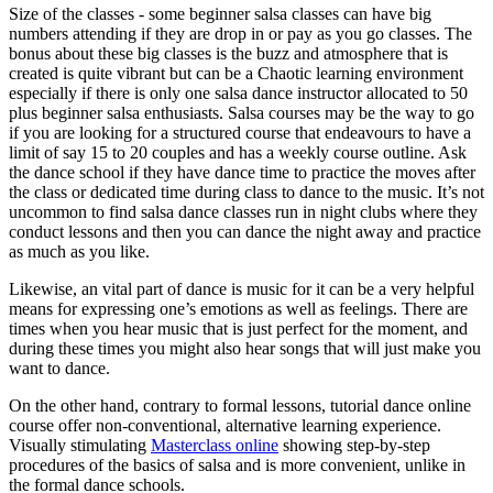
Size of the classes - some beginner salsa classes can have big
numbers attending if they are drop in or pay as you go classes. The
bonus about these big classes is the buzz and atmosphere that is
created is quite vibrant but can be a Chaotic learning environment
especially if there is only one salsa dance instructor allocated to 50
plus beginner salsa enthusiasts. Salsa courses may be the way to go
if you are looking for a structured course that endeavours to have a
limit of say 15 to 20 couples and has a weekly course outline. Ask
the dance school if they have dance time to practice the moves after
the class or dedicated time during class to dance to the music. It’s not
uncommon to find salsa dance classes run in night clubs where they
conduct lessons and then you can dance the night away and practice
as much as you like.
Likewise, an vital part of dance is music for it can be a very helpful
means for expressing one’s emotions as well as feelings. There are
times when you hear music that is just perfect for the moment, and
during these times you might also hear songs that will just make you
want to dance.
On the other hand, contrary to formal lessons, tutorial dance online
course offer non-conventional, alternative learning experience.
Visually stimulating
Masterclass online
showing step-by-step
procedures of the basics of salsa and is more convenient, unlike in
the formal dance schools.