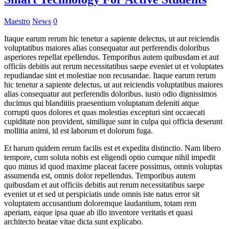
Maestro
News
0
Itaque earum rerum hic tenetur a sapiente delectus, ut aut reiciendis
voluptatibus maiores alias consequatur aut perferendis doloribus
asperiores repellat epellendus. Temporibus autem quibusdam et aut
officiis debitis aut rerum necessitatibus saepe eveniet ut et voluptates
repudiandae sint et molestiae non recusandae. Itaque earum rerum
hic tenetur a sapiente delectus, ut aut reiciendis voluptatibus maiores
alias consequatur aut perferendis doloribus. iusto odio dignissimos
ducimus qui blanditiis praesentium voluptatum deleniti atque
corrupti quos dolores et quas molestias excepturi sint occaecati
cupiditate non provident, similique sunt in culpa qui officia deserunt
mollitia animi, id est laborum et dolorum fuga.
Et harum quidem rerum facilis est et expedita distinctio. Nam libero
tempore, cum soluta nobis est eligendi optio cumque nihil impedit
quo minus id quod maxime placeat facere possimus, omnis voluptas
assumenda est, omnis dolor repellendus. Temporibus autem
quibusdam et aut officiis debitis aut rerum necessitatibus saepe
eveniet ut et sed ut perspiciatis unde omnis iste natus error sit
voluptatem accusantium doloremque laudantium, totam rem
aperiam, eaque ipsa quae ab illo inventore veritatis et quasi
architecto beatae vitae dicta sunt explicabo.