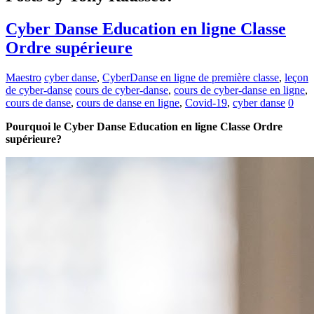
Cyber Danse Education en ligne Classe
Ordre supérieure
Maestro
cyber danse
,
CyberDanse en ligne de première classe
,
leçon
de cyber-danse
cours de cyber-danse
,
cours de cyber-danse en ligne
,
cours de danse
,
cours de danse en ligne
,
Covid-19
,
cyber danse
0
Pourquoi le Cyber Danse Education en ligne Classe Ordre
supérieure?