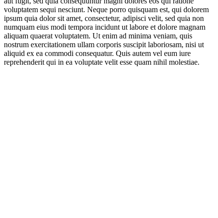
aut fugit, sed quia consequuntur magni dolores eos qui ratione
voluptatem sequi nesciunt. Neque porro quisquam est, qui dolorem
ipsum quia dolor sit amet, consectetur, adipisci velit, sed quia non
numquam eius modi tempora incidunt ut labore et dolore magnam
aliquam quaerat voluptatem. Ut enim ad minima veniam, quis
nostrum exercitationem ullam corporis suscipit laboriosam, nisi ut
aliquid ex ea commodi consequatur. Quis autem vel eum iure
reprehenderit qui in ea voluptate velit esse quam nihil molestiae.