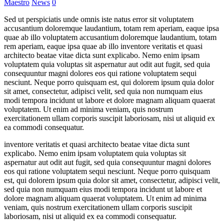
Maestro
News
0
Sed ut perspiciatis unde omnis iste natus error sit voluptatem
accusantium doloremque laudantium, totam rem aperiam, eaque ipsa
quae ab illo voluptatem accusantium doloremque laudantium, totam
rem aperiam, eaque ipsa quae ab illo inventore veritatis et quasi
architecto beatae vitae dicta sunt explicabo. Nemo enim ipsam
voluptatem quia voluptas sit aspernatur aut odit aut fugit, sed quia
consequuntur magni dolores eos qui ratione voluptatem sequi
nesciunt. Neque porro quisquam est, qui dolorem ipsum quia dolor
sit amet, consectetur, adipisci velit, sed quia non numquam eius
modi tempora incidunt ut labore et dolore magnam aliquam quaerat
voluptatem. Ut enim ad minima veniam, quis nostrum
exercitationem ullam corporis suscipit laboriosam, nisi ut aliquid ex
ea commodi consequatur.
inventore veritatis et quasi architecto beatae vitae dicta sunt
explicabo. Nemo enim ipsam voluptatem quia voluptas sit
aspernatur aut odit aut fugit, sed quia consequuntur magni dolores
eos qui ratione voluptatem sequi nesciunt. Neque porro quisquam
est, qui dolorem ipsum quia dolor sit amet, consectetur, adipisci velit,
sed quia non numquam eius modi tempora incidunt ut labore et
dolore magnam aliquam quaerat voluptatem. Ut enim ad minima
veniam, quis nostrum exercitationem ullam corporis suscipit
laboriosam, nisi ut aliquid ex ea commodi consequatur.