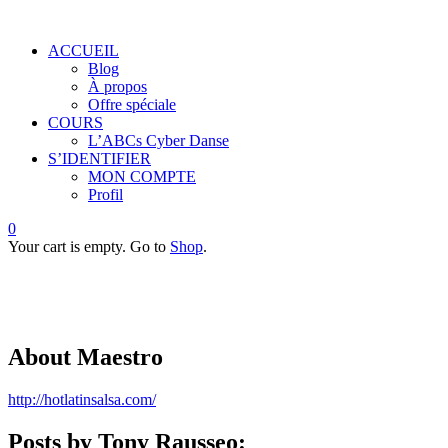
ACCUEIL
Blog
À propos
Offre spéciale
COURS
L’ABCs Cyber Danse
S’IDENTIFIER
MON COMPTE
Profil
0
Your cart is empty. Go to
Shop
.
About
Maestro
http://hotlatinsalsa.com/
Posts by Tony Rausseo: