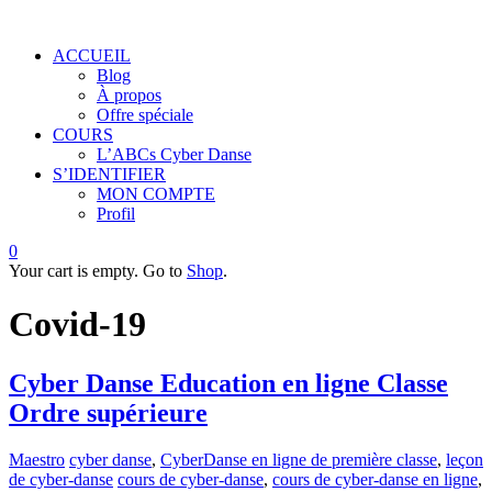
ACCUEIL
Blog
À propos
Offre spéciale
COURS
L’ABCs Cyber Danse
S’IDENTIFIER
MON COMPTE
Profil
0
Your cart is empty. Go to
Shop
.
Covid-19
Cyber Danse Education en ligne Classe
Ordre supérieure
Maestro
cyber danse
,
CyberDanse en ligne de première classe
,
leçon
de cyber-danse
cours de cyber-danse
,
cours de cyber-danse en ligne
,