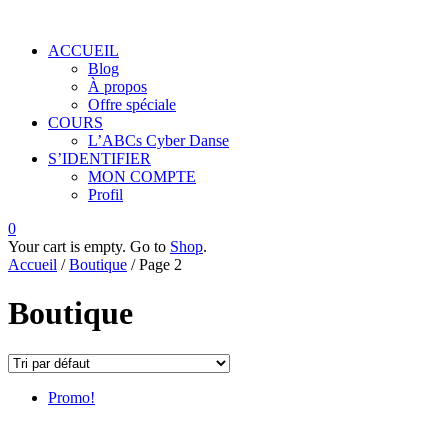
ACCUEIL
Blog
À propos
Offre spéciale
COURS
L’ABCs Cyber Danse
S’IDENTIFIER
MON COMPTE
Profil
0
Your cart is empty. Go to
Shop
.
Accueil
/
Boutique
/ Page 2
Boutique
Promo!