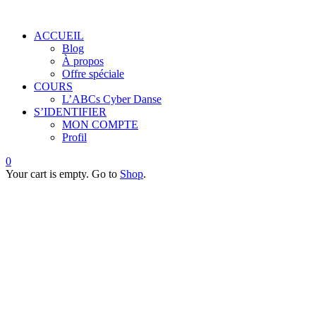
ACCUEIL
Blog
À propos
Offre spéciale
COURS
L’ABCs Cyber Danse
S’IDENTIFIER
MON COMPTE
Profil
0
Your cart is empty. Go to
Shop
.