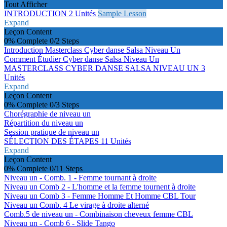
Tout Afficher
INTRODUCTION
2 Unités
Sample Lesson
Expand
Leçon Content
0% Complete
0/2 Steps
Introduction Masterclass Cyber ​​danse Salsa Niveau Un
Comment Étudier Cyber ​​danse Salsa Niveau Un
MASTERCLASS CYBER DANSE SALSA NIVEAU UN
3
Unités
Expand
Leçon Content
0% Complete
0/3 Steps
Chorégraphie de niveau un
Répartition du niveau un
Session pratique de niveau un
SÉLECTION DES ÉTAPES
11 Unités
Expand
Leçon Content
0% Complete
0/11 Steps
Niveau un - Comb. 1 - Femme tournant à droite
Niveau un Comb 2 - L'homme et la femme tournent à droite
Niveau un Comb 3 - Femme Homme Et Homme CBL Tour
Niveau un Comb. 4 Le virage à droite alterné
Comb.5 de niveau un - Combinaison cheveux femme CBL
Niveau un - Comb 6 - Slide Tango