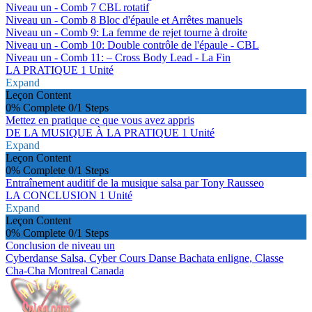
Niveau un - Comb 7 CBL rotatif
Niveau un - Comb 8 Bloc d'épaule et Arrêtes manuels
Niveau un - Comb 9: La femme de rejet tourne à droite
Niveau un - Comb 10: Double contrôle de l'épaule - CBL
Niveau un - Comb 11: – Cross Body Lead - La Fin
LA PRATIQUE
1 Unité
Expand
Leçon Content
0% Complete
0/1 Steps
Mettez en pratique ce que vous avez appris
DE LA MUSIQUE À LA PRATIQUE
1 Unité
Expand
Leçon Content
0% Complete
0/1 Steps
Entraînement auditif de la musique salsa par Tony Rausseo
LA CONCLUSION
1 Unité
Expand
Leçon Content
0% Complete
0/1 Steps
Conclusion de niveau un
Cyberdanse Salsa, Cyber Cours Danse Bachata enligne, Classe
Cha-Cha Montreal Canada