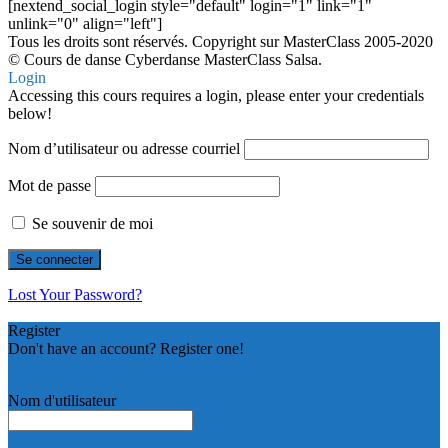
[nextend_social_login style="default" login="1" link="1"
unlink="0" align="left"]
Tous les droits sont réservés. Copyright sur MasterClass 2005-2020
© Cours de danse Cyberdanse MasterClass Salsa.
Login
Accessing this cours requires a login, please enter your credentials
below!
Nom d’utilisateur ou adresse courriel
Mot de passe
Se souvenir de moi
Lost Your Password?
Register
Don't have an account? Register one!
Register an Account
Nom d'utilisateur