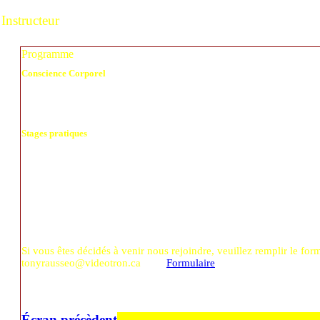
Instructeur
Programme
Conscience Corporel
Acquisition d'une bonne connaissance de soi et développement de la conscie
Intégration des valeurs expressives, des aspects technique en relation avec l'
sensorialité et la symbolisation.
Stages pratiques
Transmission d'une réalité professionnelle enrichissante pour l'étudiant qui as
professeur qualifié durant ses cours.
Au cours de la formation, divers supports sont fournis pour enrichir:
Livres et articles spécialisés:
Vidéo DVD - aide visuel
Musique CD - aide auditive
Fiches techniques
Si vous êtes décidés à venir nous rejoindre, veuillez remplir le for
tonyrausseo@videotron.ca
Formulaire
Écran précèdent