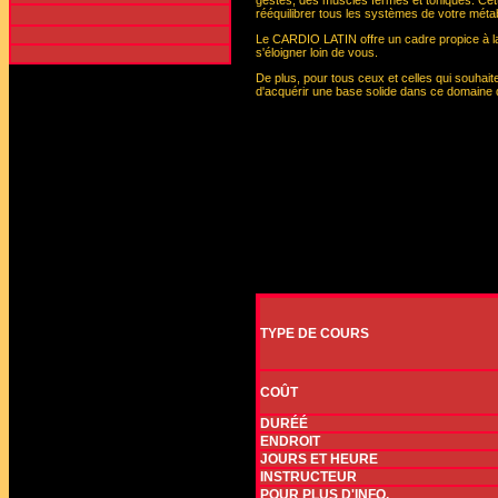
gestes, des muscles fermes et toniques. Cette
rééquilibrer tous les systèmes de votre métab
Le CARDIO LATIN offre un cadre propice à la d
s'éloigner loin de vous.
De plus, pour tous ceux et celles qui souhai
d'acquérir une base solide dans ce domain
TYPE DE COURS
COÛT
DURÉÉ
ENDROIT
JOURS ET HEURE
INSTRUCTEUR
POUR PLUS D'INFO.