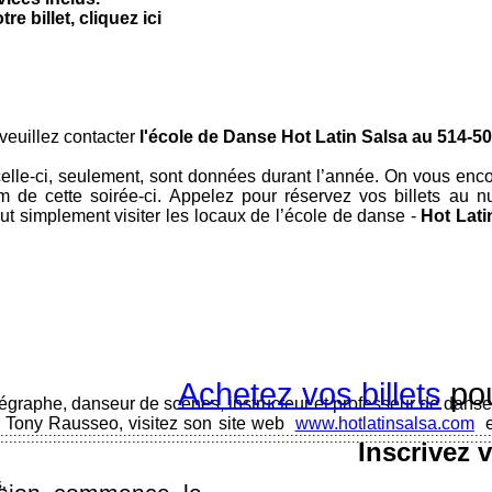
e billet, cliquez ici
veuillez contacter
l'école de Danse Hot Latin Salsa au 514-5
lle-ci, seulement, sont données durant l’année. On vous enc
 de cette soirée-ci. Appelez pour réservez vos billets au n
 simplement visiter les locaux de l’école de danse -
Hot Lati
Achetez vos billets
pou
raphe, danseur de scènes, instructeur et professeur de danses
r Tony Rausseo, visitez son site web
www.hotlatinsalsa.com
e
::::::::::::::::::::::::::::::::::::::::::::::::::::::::::::::::::::::::::::::::::::::::::::::::::::::::::::::::
Inscrivez 
s,