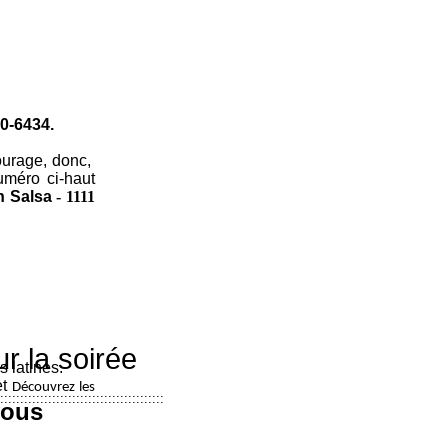
00-6434.
ourage, donc,
uméro ci-haut
n Salsa
- 1111
r la soirée
 latines.
t
Découvrez les
:::::::::::::::::::::::::::::::::::::::::
vous