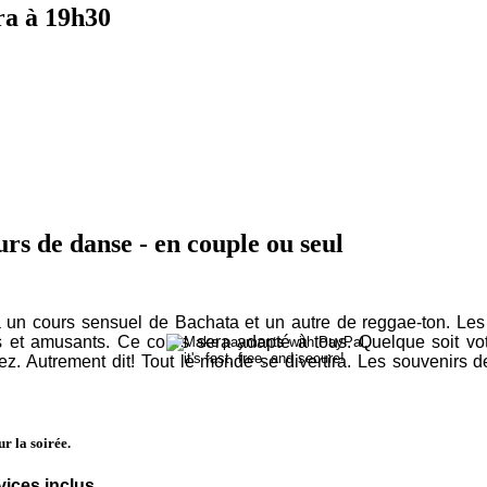
a à 19h30
rs de danse - en couple ou seul
un cours sensuel de Bachata et un autre de reggae-ton. L
s et amusants. Ce cours sera adapté à tous. Quelque soit vo
ez. Autrement dit! Tout le monde se divertira. Les souvenirs d
ur la soirée.
vices inclus.