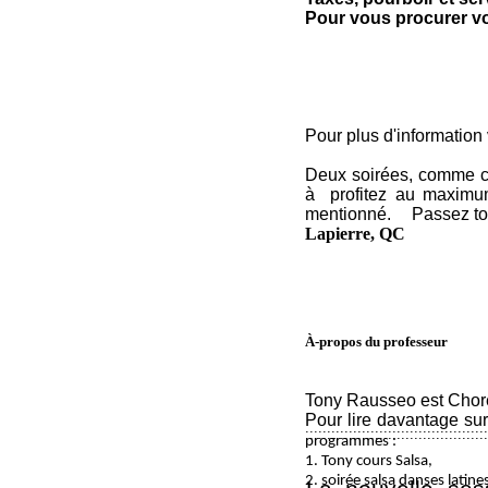
Pour vous procurer votr
Pour plus d'information 
Deux soirées, comme ce
à profitez au maximum
mentionné. Passez tout
Lapierre, QC
À-propos du professeur
Tony Rausseo est Chorég
Pour lire davantage su
::::::::::::::::::::::::::::::::::::::::::
programmes :
1. Tony cours Salsa,
2. soirée salsa danses latine