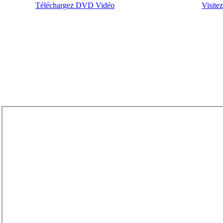
Téléchargez DVD Vidéo
Visite
|Titres de l'actualité
|Matière à réfléchir
|Calendrier des événe