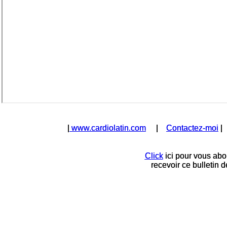
|
|
www.cardiolatin.com
www.cardiolatin.com
|
|
Contactez-moi
Contactez-moi
Click
Click
ici pour vous abo
ici pour vous abo
recevoir ce bulletin 
recevoir ce bulletin 