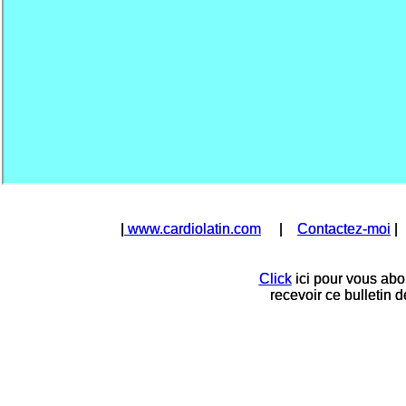
|
|
www.cardiolatin.com
www.cardiolatin.com
|
|
Contactez-moi
Contactez-moi
Click
Click
ici pour vous abo
ici pour vous abo
recevoir ce bulletin 
recevoir ce bulletin 