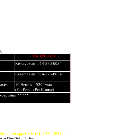
s
COMMENTAIRES
Réservez au: 514-376-6034
Réservez au: 514-376-6034
taxes
10 Heures = $200+tax
(Per Person Per Course)
 exceptions *****
information appelez le (514) 376-6034 ou