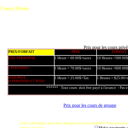
Cours Privés
Voici nos prix et forfaits
Prix pour les cours privé
PRIX/FORFAIT
PRIX
FORFAIT
UNE PERSONNE
1 Heure = 60.00$+taxes
10 Heures =500.00$
2 PERSONNES
1 Heure = 70.00$+taxes
10 Heures =600.00$
SEMI PRIVE
1 Heure = 25.00$+Tax
1 Heures = $25.00+
(4 PERSONNES ET PLUS)
****** Tout cours doit être payé à l'avance - Pas
Prix pour les cours de groupe
Cette information peut être changée sans avis préalable. Pour plus d'
écrivez en ligne: