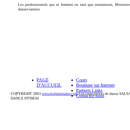
Les professionnels qui se forment en tant que entraineurs, Moniteur
danses latines.
PAGE
Cours
D'ACCUEIL
Boutique sur Internet
Partners Links
COPYRIGHT 2003
www.hotlatinsalsa.com
Les cours privés de danse S
Contactez nous
DANCE FITNESS