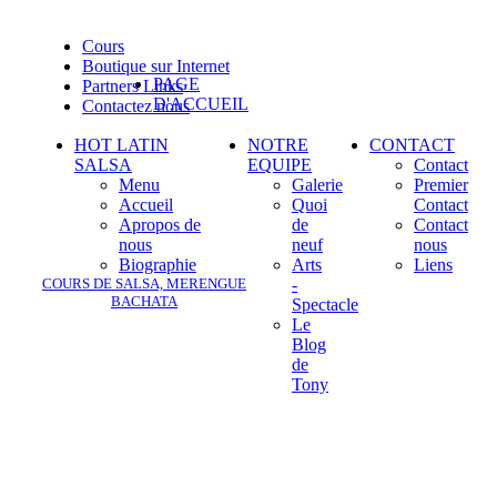
Cours
Boutique sur Internet
PAGE
Partners Links
D'ACCUEIL
Contactez nous
HOT LATIN
NOTRE
CONTACT
SALSA
EQUIPE
Contact
Menu
Galerie
Premier
Accueil
Quoi
Contact
Apropos de
de
Contact
nous
neuf
nous
Biographie
Arts
Liens
COURS DE SALSA, MERENGUE
-
BACHATA
Spectacle
Le
Blog
de
Tony