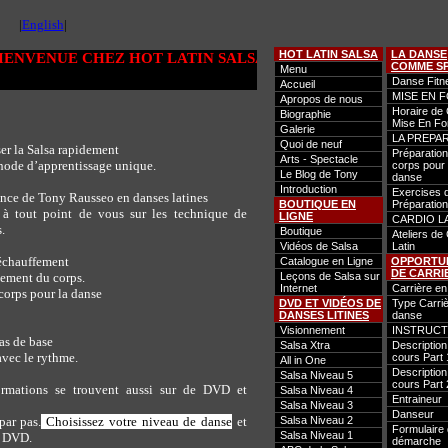
|
English
|
HOT LATIN SALSA
LA DANSE
ENVENUE CHEZ HOT LATIN SALSA.
COMME S
Menu
Danse Fitn
Accueil
MISE EN 
Apropos de nous
Horaire de
Biographie
Mise En F
Galerie
LA PREPA
Quoi de neuf
er la Salsa rapidement
Préparation
Arts - Spectacle
ode d’apprentissage unique.
corps pour 
Le Blog de Tony
danse
Introduction
Exercises 
ence de Tony Rausseo en danses latines
BOUTIQUE EN
Préparation
e à tout point de vous sur les technique de
LIGNE
CARDIO L
.
Boutique
Ateliers de
Vidéos de Salsa
Latin
échauffement
Catalogue en Ligne
OPPORTU
DE CARRI
ement du corps.
Leçons de Salsa sur
Internet
Carrière e
corps pour la danse
DVD ET VIDÉOS DE
Type Carri
DANSES LITINES
danse
Visionnement
INSTRUC
as de base
Salsa Xtra
Description
avec le rythme.
cours Part 
All in One
Description
Salsa Niveau 5
cours Part 
ormations se trouvent aussi sur de DVD et
Salsa Niveau 4
Entraineur
Salsa Niveau 3
Danseur
par pas.
Choisissez votre niveau de danse
et
Salsa Niveau 2
Formulaire
Salsa Niveau 1
e DVD.
démarche