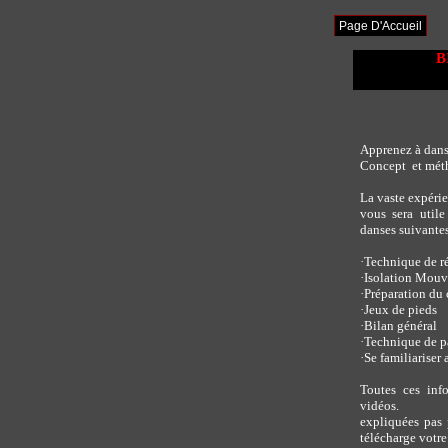
Page D'Accueil
BI
Apprenez à dans
Concept et méth
La vaste expéri
vous sera util
danses suivantes
·
Technique de r
·
Isolation Mouv
·
Préparation du 
·
Jeux de pieds
·
Bilan général
·
Technique de p
·
Se familiariser 
Toutes ces inf
vidéos.
expliquées pas 
télécharge votr