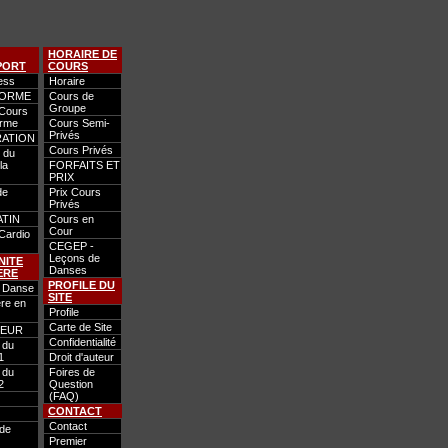
HORAIRE DE
PORT
COURS
ess
Horaire
FORME
Cours de
Groupe
 Cours
orme
Cours Semi-
Privés
RATION
Cours Privés
 du
la
FORFAITS ET
PRIX
de
Prix Cours
Privés
ATIN
Cours en
Cour
 Cardio
CEGEP -
Leçons de
NITE
Danses
ERE
PROFILE DU
n Danse
SITE
ère en
Profile
Carte de Site
TEUR
Confidentialité
 du
1
Droit d'auteur
 du
Foires de
2
Question
(FAQ)
CONTACT
Contact
 de
Premier