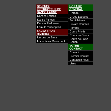
DEVENEZ
HORAIRE
INSTRUCTEUR DE
GENERAL
DANSE LATINE
Horaire
Danses Latines
Group Lessons
Danse Fitness
Semi-Private
Dancer Performer
Private Courses
Fomule d'inscription
Forfaits
SALSA TROIS
Cours Privés
RIVIERES
Cours en Cours
Leçons de Salsa
Cours de Salsa
Inscriptions Maintenant
Cegep
VOTRE
CONTACT
Contact
Premier Contact
Contactez nous
Liens