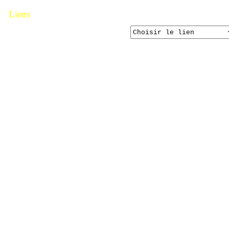
Liens
Voici une liste de liens préfères.
Vous pouvez communique avec eux
directement et restez informé sur leurs
activités.