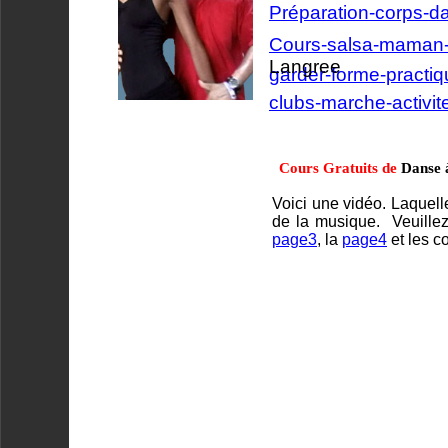
Préparation-corps-da
Cours-salsa-maman
Langree
garder-forme-practiq
clubs-marche-activi
Cours Gratuits de
Danse 
Voici une vidéo. Laquell
de la musique. Veuillez 
page3
, la
page4
et les c