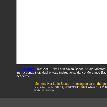
Copyrighted
2003-2011 - Hot Latin Salsa Dance Studio Montrea
instructional, individual private instructions, dance Merengue-Ba
academy.
Montreal Hot Latin Salsa - Keeping salsa on the go
specialized in the SALSA, MERENGUE, BACHATA & CHA-CHA, DA
body for dancing.