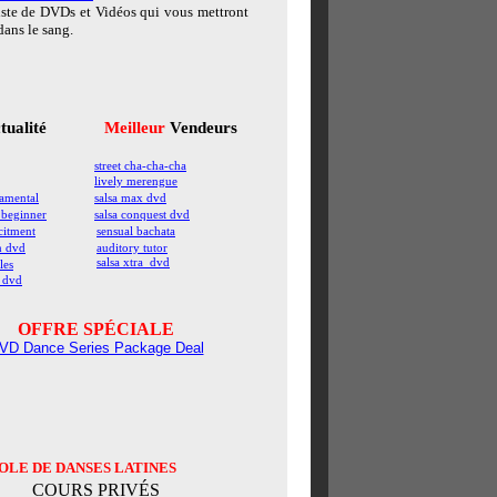
iste de DVDs et Vidéos qui vous mettront
dans le sang.
tualité
Meilleur
Vendeurs
street cha-cha-cha
lively merengue
damental
salsa max dvd
 beginner
salsa conquest dvd
citment
sensual bachata
n dvd
auditory tutor
salsa xtra dvd
les
a dvd
OFFRE SPÉCIALE
VD Dance Series Package Deal
OLE DE DANSES LATINES
COURS PRIVÉS