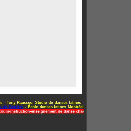
res - Tony Rausseo, Studio de danses latines -
y de Carrière
- École danses latines Montréal
cours-instruction-enseignement de danse cha-