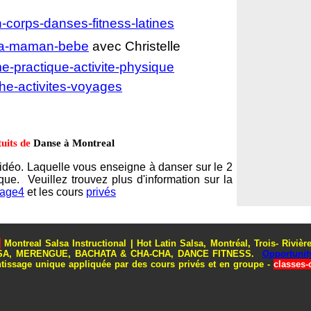
-corps-danses-fitness-latines
sa-maman-bebe
avec Christelle
e-practique-activite-physique
he-activites-voyages
uits de
Danse à Montreal
vidéo. Laquelle vous enseigne à danser sur le 2
que. Veuillez trouvez plus d'information sur la
age4
et les cours
privés
m
Montreal Salsa Instructional | Hot Latin Salsa, Montréal, Trois- Riviè
 SALSA, MERENGUE, BACHATA & CHA-CHA, DANCE FITNESS.
Opportunit
issage unique appliquée par des cours privés et en groupe -
classes-