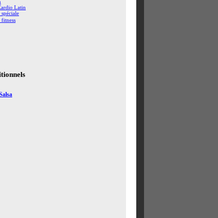
n
Cardio Latin
 spéciale
 fitness
tionnels
Salsa