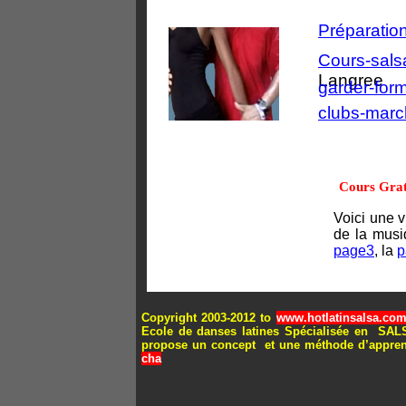
Préparation
Cours-sal
Langree
garder-form
clubs-marc
Cours Grat
Voici une 
de la musi
page3
, la
p
Copyright 2003-2012 to
www.hotlatinsalsa.co
Ecole de danses latines Spécialisée en
propose un concept et une méthode d’apprent
cha