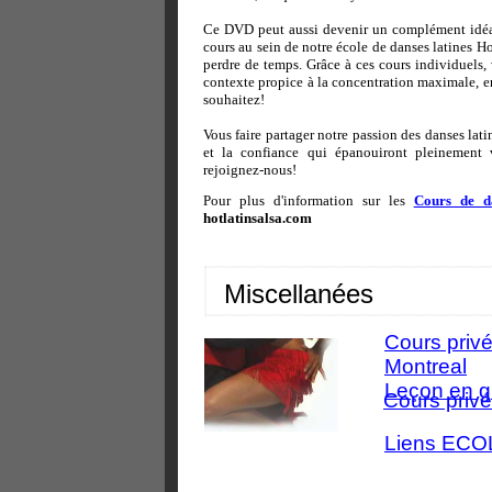
Ce DVD peut aussi devenir un complément idéal 
cours au sein de notre école de danses latines Ho
perdre de temps. Grâce à ces cours individuels,
contexte propice à la concentration maximale, e
souhaitez!
Vous faire partager notre passion des danses lati
et la confiance qui épanouiront pleinement v
rejoignez-nous!
Pour plus d'information sur les
Cours de da
hotlatinsalsa.com
Miscellanées
Cours priv
Montreal
Leçon en g
Cours priv
Liens EC