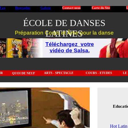
Faq
Cours Salsa Merengue Bachata
Biographie
Galerie
Contact nous
Carte du Site
L
ÉCOLE DE DANSES
Ecole_Danses_Latines_Canada
LATINES
Préparation Corps et Âme pour la danse
Téléchargez votre
vidéo de Salsa.
IR
ARTS - SPECTACLE
COURS - ETUDES
LE
QUOI DE NEUF
Educati
Hot Latin