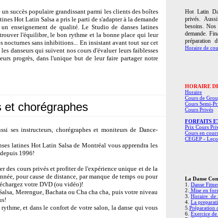
 un succès populaire grandissant parmi les clients des boîtes
Hot Latin Da
atines Hot Latin Salsa a pris le parti de s'adapter à la demande
privés. Auss
besoins. Nos 
 d un enseignement de qualité. Le Studio de danses latines
demande. Fina
 trouver l'équilibre, le bon rythme et la bonne place qui leur
préparation 
s nocturnes sans inhibitions... En insistant avant tout sur cet
Horaire de cou
 les danseurs qui suivent nos cours d'évaluer leurs faiblesses
leurs progrès, dans l'unique but de leur faire partager notre
HORAIRE D
Horaire
Cours de Gro
s et chorégraphes
Cours Semi-Pr
Cours Privés
FORFAITS E
Prix Cours Pri
ssi ses instructeurs, chorégraphes et moniteurs de Dance-
Cours en cour
CEGEP - Leço
anses latines Hot Latin Salsa de Montréal vous apprendra les
e depuis 1996!
 des cours privés et profiter de l'expérience unique et de la
nnée, pour cause de distance, par manque de temps ou pour
La Danse Co
éléchargez votre DVD (ou vidéo)!
1.
Danse Fitne
2.
Mise en fo
 Salsa, Merengue, Bachata ou Cha cha cha, puis votre niveau
3.
Horaire de 
us!
4.
La preparat
 rythme, et dans le confort de votre salon, la danse qui vous
5.
Préparation 
6.
Exercice de