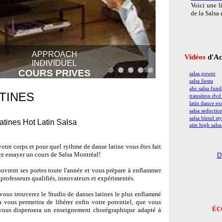
Voici une l
de la Salsa 
APPROACH
Vidéos
d'Ac
INDIVIDUEL
COURS PRIVES
salsa power
salsa fiesta
abc salsa fun
TINES
transition dvd
latin dance ex
salsa seductio
salsa blend sty
atines Hot Latin Salsa
aim high sals
tre corps et pour quel rythme de danse latine vous êtes fait
z essayer un cours de Salsa Montréal!
D
ouvrent ses portes toute l'année et vous prépare à enflammer
 professeurs qualifiés, innovateurs et expérimentés.
 vous trouverez le Studio de danses latines le plus enflammé
a vous permettra de libérer enfin votre potentiel, que vous
ÉC
 vous dispensera un enseignement chorégraphique adapté à