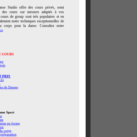
nse Studio offre des cours privés, semi
i des cours sur mesures adaptés à vos
cours de group sont très populaires et en
lement notre techniques exceptionnelles de
du corps pour la danse. Consultez notre
rs
.
E COURS
upe
ivés
T PRIX
vés
s
ns de Danses
mme Sport
ss
rme
mise en forme
ion
du corps
 préparation