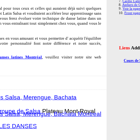
7.
Cardio Lati
8.
Ateliers de 
pour tous ceux et celles qui auraient déjà suivi quelques
9.
Voir la page
t Latin Salsa et voudraient accélérer leur apprentissage sans
10.
Front page
 vous ferez évoluer votre technique de danse latine dans un
n vous entraînant tout simplement chez vous, quand vous le
nes en vous amusant et vous permettre d' acquérir l'équilibre
otre personnalité font notre différence et notre succès,
Liens
Addi
nses latines Montréal
, veuillez visiter notre site web
Cours de 
és Salsa, Merengue, Bachata
roupe de Salsa
Plateau Mont-Royal
és Salsa, Merengue, Bachata Montreal
OLES DANSES