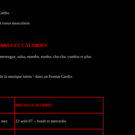
Cardio.
 tonus musculaire.
> BRULES CALORIES
merengue, salsa, mambo, rumba, cha-cha, cumbia et plus.
e la musique latine - dans un Format Cardio.
BRULES CALORIES
t mer.
22 août 07 --
lundi et mercredis