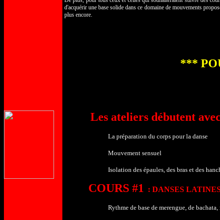
De plus, pour tous ceux et celles qui souhaiteraient suivre des 
d'acquérir une base solide dans ce domaine de mouvements propos
plus encore.
*** PO
Les ateliers débutent avec
La préparation du corps pour la danse
Mouvement sensuel
Isolation des épaules, des bras et des hanc
COURS #1
: DANSES LATINES 50
Rythme de base de merengue, de bachata, 