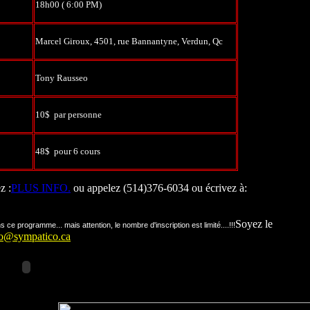
18h00 ( 6:00 PM)
Marcel Giroux, 4501, rue Bannantyne, Verdun, Qc
Tony Rausseo
10$ par personne
48$ pour 6 cours
 :
PLUS INFO.
ou appelez (514)376-6034
ou écrivez à:
Soyez le
programme... mais attention, le nombre d'inscription est limité....!!!
eo@sympatico.ca