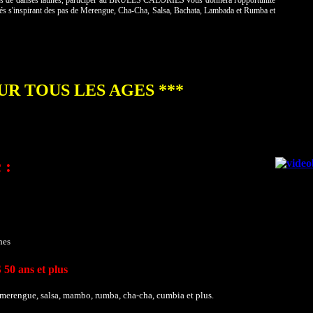
cours de danses latines, participer au BRULES CALORIES vous donnera l'opportunité
és s'inspirant des pas de Merengue, Cha-Cha, Salsa, Bachata, Lambada et Rumba et
UR TOUS LES AGES ***
 :
hes
 ans et plus
merengue, salsa, mambo, rumba, cha-cha, cumbia et plus.