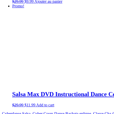
$
29.99
$
9.99
Ajouter au panier
Promo!
Salsa Max DVD Instructional Dance C
$
29.99
$
11.99
Add to cart
Cyberdanse Salsa, Cyber Cours Danse Bachata enligne, Classe Cha