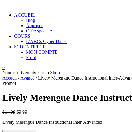
ACCUEIL
Blog
À propos
Offre spéciale
COURS
L’ABCs Cyber Danse
S’IDENTIFIER
MON COMPTE
Profil
0
Your cart is empty. Go to
Shop
.
Accueil
/
Avancé
/ Lively Merengue Dance Instructional Inter-Advan
Promo!
Lively Merengue Dance Instruct
$
14.99
$
9.99
Lively Merengue Dance Instructional Inter-Advanced