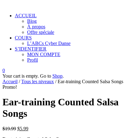
ACCUEIL
Blog
À propos
Offre spéciale
COURS
L’ABCs Cyber Danse
S’IDENTIFIER
MON COMPTE
Profil
0
Your cart is empty. Go to
Shop
.
Accueil
/
Tous les niveaux
/ Ear-training Counted Salsa Songs
Promo!
Ear-training Counted Salsa
Songs
$
19.99
$
5.99