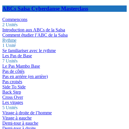
ABCs Salsa Cyberdanse Masterclass
Commençons
2 Unités
Introduction aux ABCs de la Salsa
Comment étudier l’ABC de la Salsa
Rythme
1 Unité
Se familiariser avec le rythme
Les Pas de Base
7 Unités
Le Pas Mambo Base
Pas de côtés
Pas en arrière (en arrière)
Pas croisés
Side To Side
Back Step
Cross Over
Les virages
5 Unités
Virage à droite de l’homme
Virage à gauche
Demi-tour à gauche
Demi-tour à droite