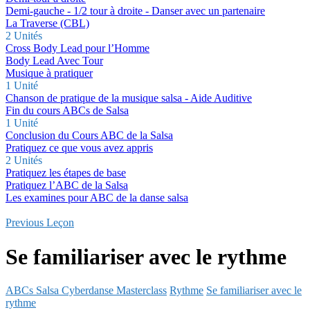
Demi-gauche - 1/2 tour à droite - Danser avec un partenaire
La Traverse (CBL)
2 Unités
Cross Body Lead pour l’Homme
Body Lead Avec Tour
Musique à pratiquer
1 Unité
Chanson de pratique de la musique salsa - Aide Auditive
Fin du cours ABCs de Salsa
1 Unité
Conclusion du Cours ABC de la Salsa
Pratiquez ce que vous avez appris
2 Unités
Pratiquez les étapes de base
Pratiquez l’ABC de la Salsa
Les examines pour ABC de la danse salsa
Previous Leçon
Se familiariser avec le rythme
ABCs Salsa Cyberdanse Masterclass
Rythme
Se familiariser avec le
rythme