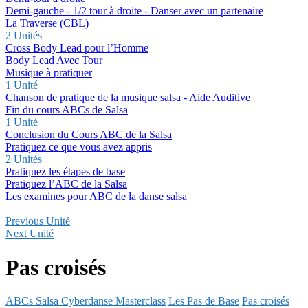
Demi-gauche - 1/2 tour à droite - Danser avec un partenaire
La Traverse (CBL)
2 Unités
Cross Body Lead pour l’Homme
Body Lead Avec Tour
Musique à pratiquer
1 Unité
Chanson de pratique de la musique salsa - Aide Auditive
Fin du cours ABCs de Salsa
1 Unité
Conclusion du Cours ABC de la Salsa
Pratiquez ce que vous avez appris
2 Unités
Pratiquez les étapes de base
Pratiquez l’ABC de la Salsa
Les examines pour ABC de la danse salsa
Previous Unité
Next Unité
Pas croisés
ABCs Salsa Cyberdanse Masterclass
Les Pas de Base
Pas croisés