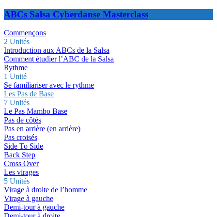
ABCs Salsa Cyberdanse Masterclass
Commençons
2 Unités
Introduction aux ABCs de la Salsa
Comment étudier l’ABC de la Salsa
Rythme
1 Unité
Se familiariser avec le rythme
Les Pas de Base
7 Unités
Le Pas Mambo Base
Pas de côtés
Pas en arrière (en arrière)
Pas croisés
Side To Side
Back Step
Cross Over
Les virages
5 Unités
Virage à droite de l’homme
Virage à gauche
Demi-tour à gauche
Demi-tour à droite