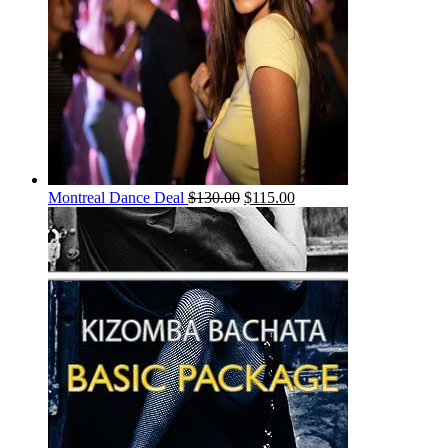
Montreal Dance Deal
$
130.00
$
115.00