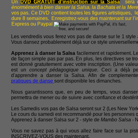
Un
DVD GRATUIT
d'instruction sur la Salsa
sera d
énormément à bien danser la Salsa, la Bachata et la Mer
vos pas. Ce DVD contient toutes les figures artistiques,
dure 8 semaines. Enregistrez-vous des maintenant sur l’i
Express ou Paypal
Les vendredis vous ferez vos pas de danse sur le 1 style
Vous dansez probablement déjà sur ce style universellem
Apprenez à danser la Salsa
facilement et rapidement. Le
de façon simple pas par pas. En plus, les directives se 
est donné gratuitement avec votre inscription. (Une vale
est un
concept pédagogique unique
. Ceci a déjà p
d'apprendre a danser la Salsa. Afin de complemente
pratiques de danse
sont disponible les dimanches.
Nous garantissons que, en peu de temps, vous dansere
permettra de mener ou de suivre avec confiance et dextéri
Les Samedis vos pas de Salsa seront sur 2 (Les New Yor
Le cours du samedi est recommandé pour les personnes q
Apprenez à danser Salsa sur 2 - style de
Mambo Salsa
- N
Vous ne savez pas à qui vous allez faire face sur la p
INSCRIVEZ-VOUS des maintenant.