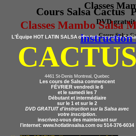
Classes Mam
Cours Salsa Cactus 
DVD gratuit 
Classes Mambo Salsa M
instruction
Cours Salsa C
L'Équipe HOT LATIN SALSA offre trois
cours de Salsa
CACTU
4461 St-Denis Montreal, Quebec
Les cours de Salsa commencent
FÉVRIER vendredi le 6
et le samedi les 7
Débutant et intermédiaire
sur le 1 et sur le 2
DVD GRATUIT d'instruction sur la Salsa avec
votre inscription
.
inscrivez-vous des maintenant sur
l’internet: www.hotlatinsalsa.com ou 514-376-6034